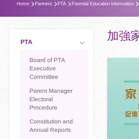
Home
Partners
PTA
Parental Education Information
航
連
結
Main
加強
PTA
navigation
Board of PTA
Executive
Committee
Parent Manager
Electoral
Procedure
Constitution and
Annual Reports