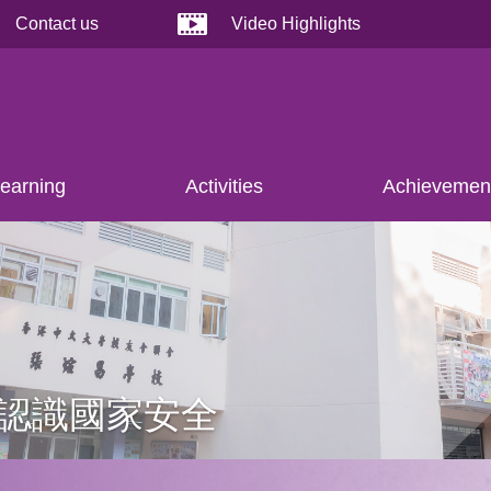
Contact us
Video Highlights
earning
Activities
Achievemen
女認識國家安全