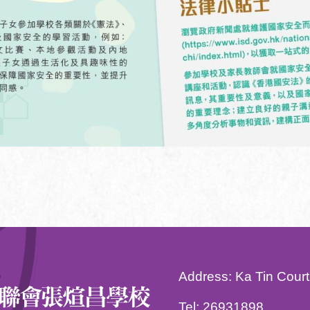
Address:
Ka Tin Court
Tel:
26931898