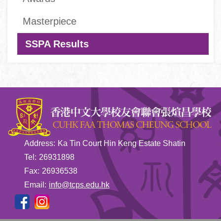
navigation
Masterpiece
SSPA Results
Address:
Ka Tin Court Hin Keng Estate Shatin
Tel:
26931898
Fax:
26936538
Email:
info@tcps.edu.hk