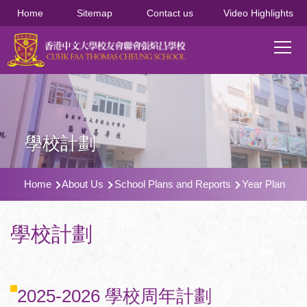
移至主內容
Home
Sitemap
Contact us
Video Highlights
Main
T
navi
學校計劃
導
Home
About Us
School Plans and Reports
Year Plan
航
連
學校計劃
結
2025-2026 學校周年計劃