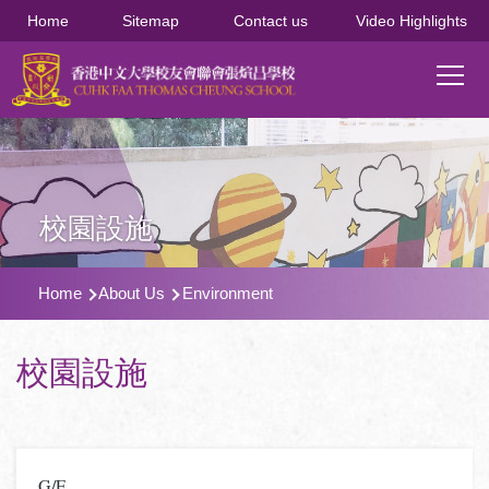
移至主內容
Home
Sitemap
Contact us
Video Highlights
Main
T
navi
校園設施
導
Home
About Us
Environment
航
連
校園設施
結
G/F