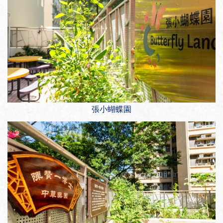
張小蝴蝶園