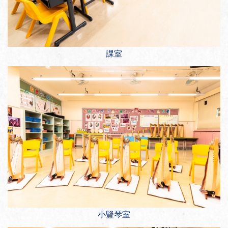
課室
小豎琴室