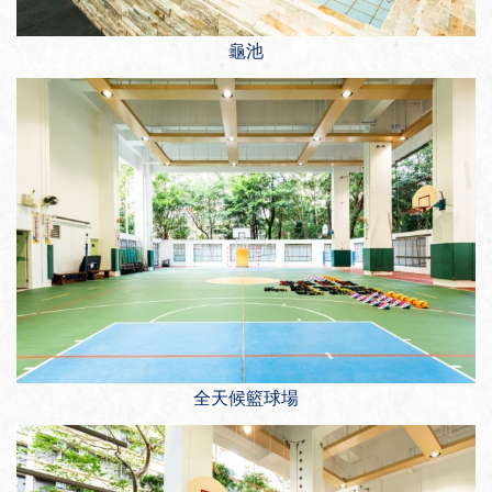
龜池
全天候籃球場