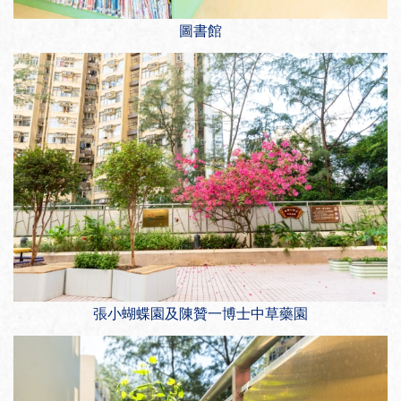
圖書館
張小蝴蝶園及陳贊一博士中草藥園