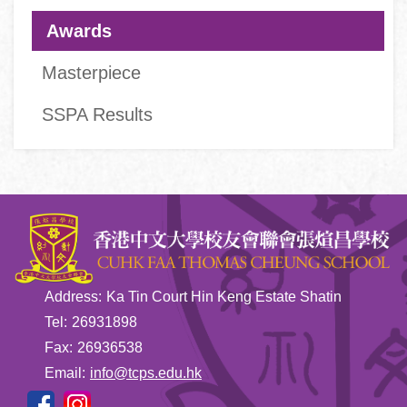
Main
Awards
navigation
Masterpiece
SSPA Results
Address:
Ka Tin Court Hin Keng Estate Shatin
Tel:
26931898
Fax:
26936538
Email:
info@tcps.edu.hk