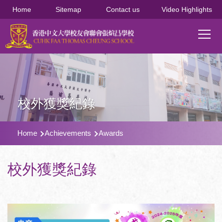
移至主內容
Home
Sitemap
Contact us
Video Highlights
Main
T
navi
校外獲獎紀錄
導
Home
Achievements
Awards
航
連
校外獲獎紀錄
結