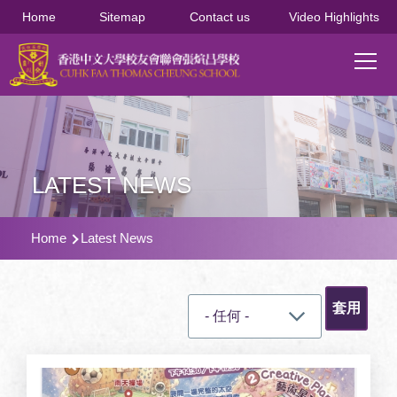
移至主內容
Home
Sitemap
Contact us
Video Highlights
Main
T
navi
LATEST NEWS
導
Home
Latest News
航
連
結