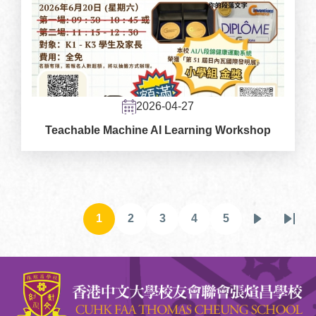
2026-04-27
Teachable Machine AI Learning Workshop
Pagination
1
2
3
4
5
目
頁
頁
頁
頁
下
Last
前
面
面
面
面
一
page
頁
頁
面