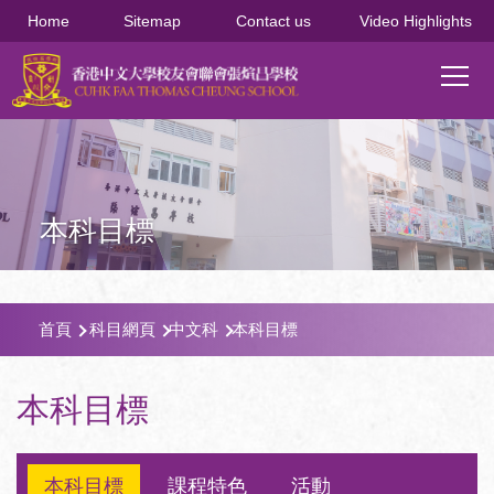
移至主內容
Home
Sitemap
Contact us
Video Highlights
Main
T
navi
本科目標
導
首頁
科目網頁
中文科
本科目標
航
連
本科目標
結
本科目標
課程特色
活動