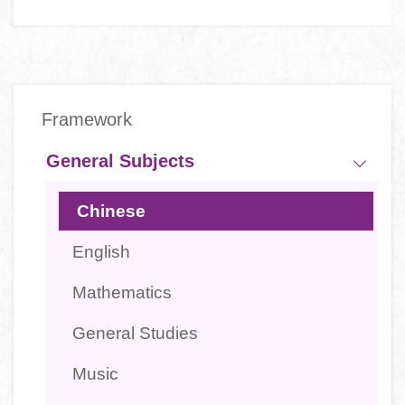
Main
Framework
navigation
-
General Subjects
學
Chinese
科
English
Mathematics
General Studies
Music