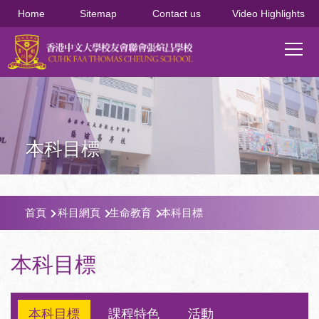
移至主內容
Home
Sitemap
Contact us
Video Highlights
Main
T
navi
本科目標
導
首頁
科目網頁
生命教育
本科目標
航
連
本科目標
結
本科目標
課程特色
活動