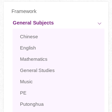
Main
Framework
navigation
-
General Subjects
學
Chinese
科
English
Mathematics
General Studies
Music
PE
Putonghua