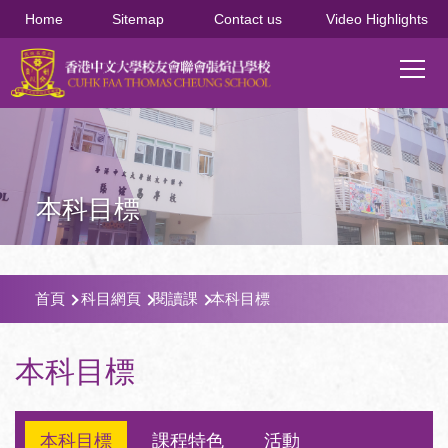
移至主內容
Home
Sitemap
Contact us
Video Highlights
Main
T
navi
本科目標
導
首頁
科目網頁
閱讀課
本科目標
航
連
本科目標
結
本科目標
課程特色
活動