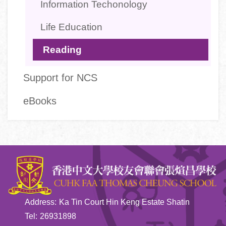
Information Techonology
Life Education
Reading
Support for NCS
eBooks
Address:
Ka Tin Court Hin Keng Estate Shatin
Tel:
26931898