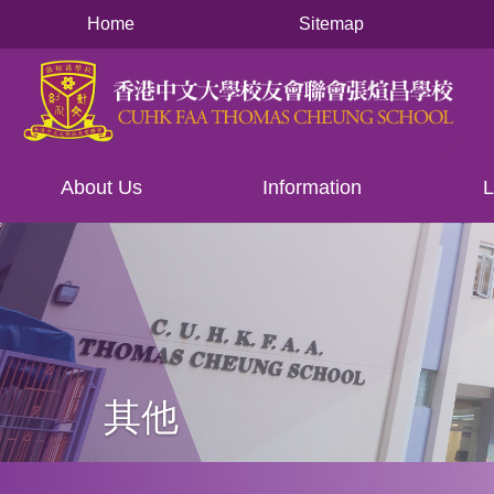
Main
移至主內容
Home
Sitemap
navigation
About Us
Information
L
其他
導