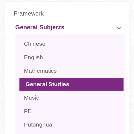
Main
Framework
navigation
-
General Subjects
學
Chinese
科
English
Mathematics
General Studies
Music
PE
Putonghua