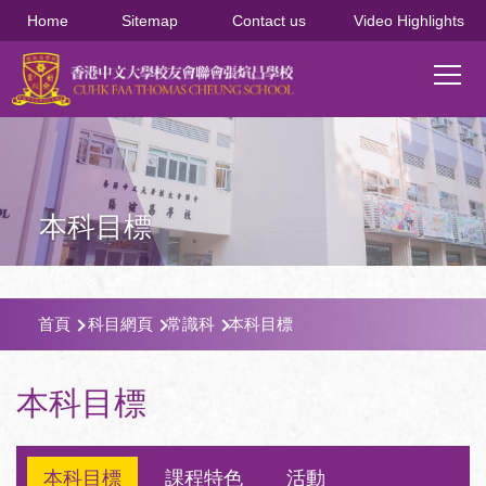
移至主內容
Home
Sitemap
Contact us
Video Highlights
Main
T
navi
本科目標
導
首頁
科目網頁
常識科
本科目標
航
連
本科目標
結
本科目標
課程特色
活動