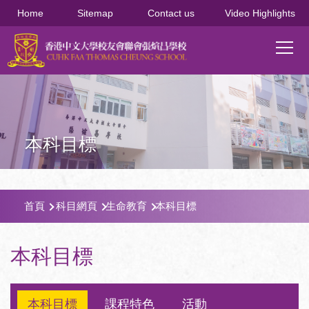
移至主內容
Home
Sitemap
Contact us
Video Highlights
Main
T
navi
本科目標
導
首頁
科目網頁
生命教育
本科目標
航
連
本科目標
結
本科目標
課程特色
活動