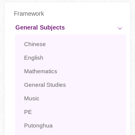
Main
Framework
navigation
-
General Subjects
學
Chinese
科
English
Mathematics
General Studies
Music
PE
Putonghua