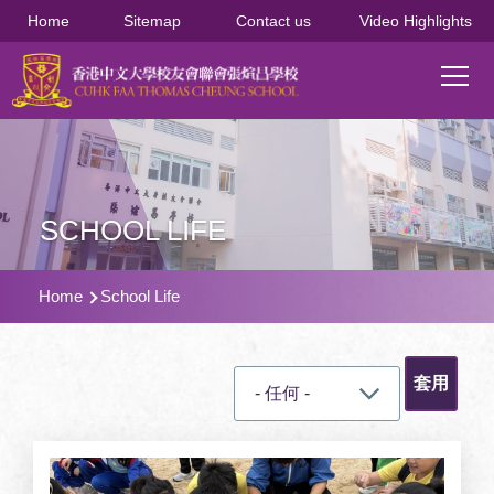
移至主內容
Home
Sitemap
Contact us
Video Highlights
Main
T
navi
SCHOOL LIFE
導
Home
School Life
航
連
結