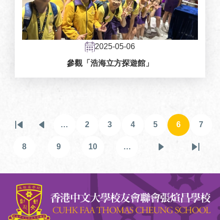
2025-05-06
參觀「浩海立方探遊館」
Pagination
…
2
3
4
5
6
7
First
Previous
頁
頁
頁
頁
目
頁
page
page
面
面
面
面
前
面
8
9
10
…
頁
頁
頁
下
Last
頁
面
面
面
一
page
面
頁