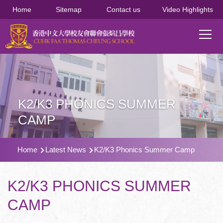
移至主內容
Home
Sitemap
Contact us
Video Highlights
Main
T
navi
K2/K3 PHONICS SUMMER
CAMP
導
Home
Latest News
K2/K3 Phonics Summer Camp
航
連
K2/K3 PHONICS SUMMER
結
CAMP