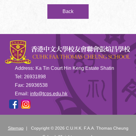
Back
Address:
Ka Tin Court Hin Keng Estate Shatin
Tel:
26931898
Fax:
26936538
Email:
info@tcps.edu.hk
Sitemap
| Copyright ©
2026 C.U.H.K. F.A.A. Thomas Cheung