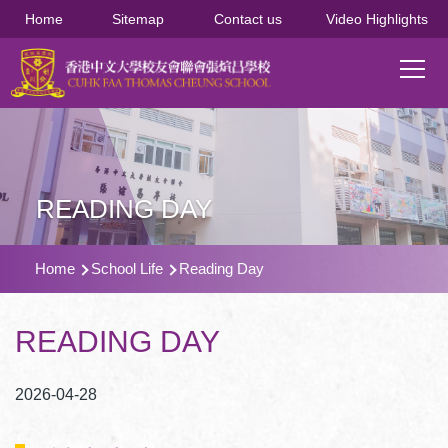
移至主內容
Home
Sitemap
Contact us
Video Highlights
Main
T
navi
READING DAY
導
Home
School Life
Reading Day
航
連
READING DAY
結
2026-04-28